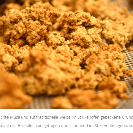
te Müsli und auf traditionelle Weise im Stikkenofen gebackene Crunc
 auf das Backblech aufgetragen und schonend im Stikkenofen gebacken.