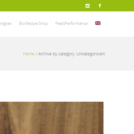
tigkeit
Biolifestyle Shop
PeastPerformance
Home
/
Archive by category: Unkategorisiert