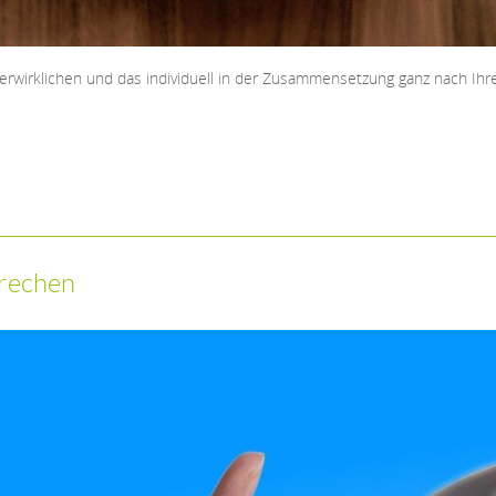
verwirklichen und das individuell in der Zusammensetzung ganz nach Ih
prechen