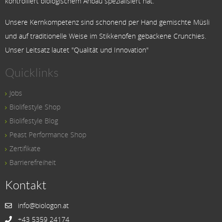
kontrolliert biologischem Anbau spezialisiert hat.
Unsere Kernkompetenz sind schonend per Hand gemischte Müsli
und auf traditionelle Weise im Stikkenofen gebackene Crunchies.
Unser Leitsatz lautet "Qualität und Innovation"
Quicklinks
Jobs
Biolifestyle Shop
Biolifestyle Blog
Peast Performance Shop
Zertifikate
Barrierefreiheit
Kontakt
info@biologon.at
+43 5359 24174