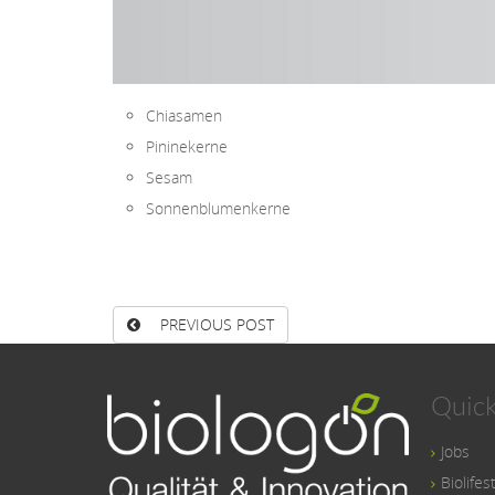
Chiasamen
Pininekerne
Sesam
Sonnenblumenkerne
PREVIOUS POST
Quick
Jobs
Biolifes