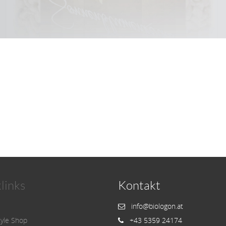
links
Kontakt
info@biologon.at
tyle Shop
+43 5359 24174