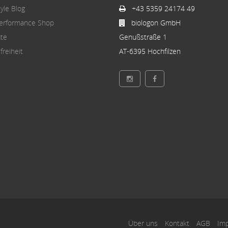
tyle Blog
+43 5359 24174 49
erformance Shop
biologon GmbH
ate
Genußstraße 1
freiheit
AT-6395 Hochfilzen
Über uns
Kontakt
AGB
Im