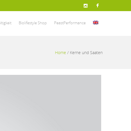
tigkeit
Biolifestyle Shop
PeastPerformance
Home
/
Kerne und Saaten