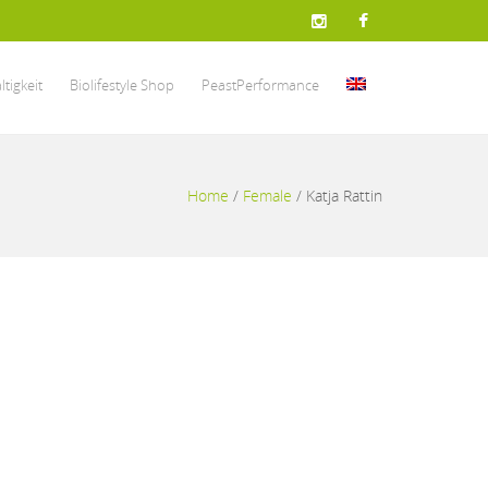
tigkeit
Biolifestyle Shop
PeastPerformance
Home
/
Female
/
Katja Rattin