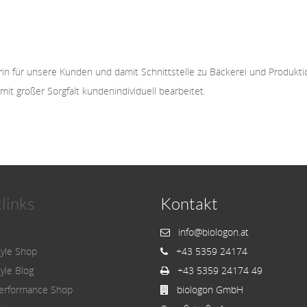
rin für unsere Kunden und damit Schnittstelle zu Bäckerei und Produkti
t großer Sorgfalt kundenindividuell bearbeitet.
links
Kontakt
info@biologon.at
tyle Shop
+43 5359 24174
tyle Blog
+43 5359 24174 49
erformance Shop
biologon GmbH