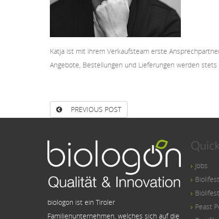
Katja ist mit ihrem Verkaufsteam erste Ansprechpartne
Angebote, Bestellungen und Lieferungen werden stets mi
PREVIOUS POST
Quick
Jobs
Biolifes
Biolifes
biologon ist ein Tiroler
Peast P
Familienunternehmen, welches sich auf die