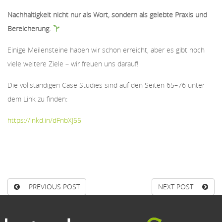
Nachhaltigkeit nicht nur als Wort, sondern als gelebte Praxis und
Bereicherung.
Einige Meilensteine haben wir schon erreicht, aber es gibt noch
viele weitere Ziele – wir freuen uns darauf!
Die vollständigen Case Studies sind auf den Seiten 65–76 unter
dem Link zu finden:
https://lnkd.in/dFnbXJ55
PREVIOUS POST
NEXT POST