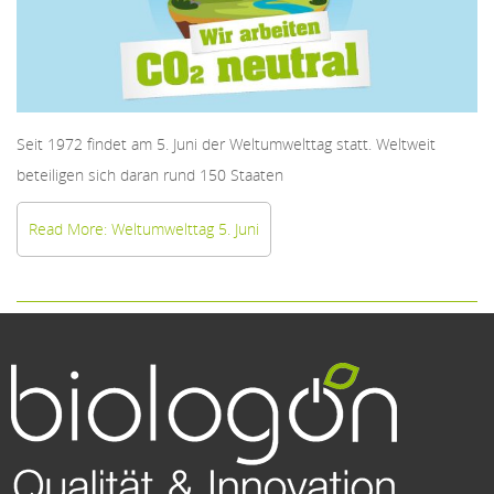
Seit 1972 findet am 5. Juni der Weltumwelttag statt. Weltweit
beteiligen sich daran rund 150 Staaten
Read More: Weltumwelttag 5. Juni