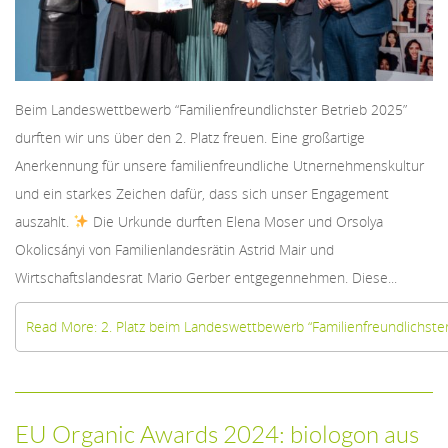
Beim Landeswettbewerb “Familienfreundlichster Betrieb 2025”
durften wir uns über den 2. Platz freuen. Eine großartige
Anerkennung für unsere familienfreundliche Utnernehmenskultur
und ein starkes Zeichen dafür, dass sich unser Engagement
auszahlt.
Die Urkunde durften Elena Moser und Orsolya
Okolicsányi von Familienlandesrätin Astrid Mair und
Wirtschaftslandesrat Mario Gerber entgegennehmen. Diese...
Read More: 2. Platz beim Landeswettbewerb “Familienfreundlichster
EU Organic Awards 2024: biologon aus