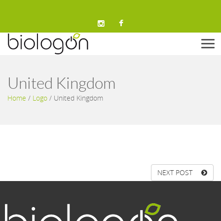
Men
United Kingdom
Home
/
Logo
/
United Kingdom
NEXT POST