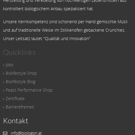
Herstellung und Veredelung von hochwertigen Lebensmitteln aus
kontrolliert biologischem Anbau spezialisiert hat.
Unsere Kernkompetenz sind schonend per Hand gemischte Müsli
und auf traditionelle Weise im Stikkenofen gebackene Crunchies.
Unser Leitsatz lautet "Qualität und Innovation"
Quicklinks
Jobs
Biolifestyle Shop
Biolifestyle Blog
Peast Performance Shop
Zertifikate
Barrierefreiheit
Kontakt
info@biologon.at