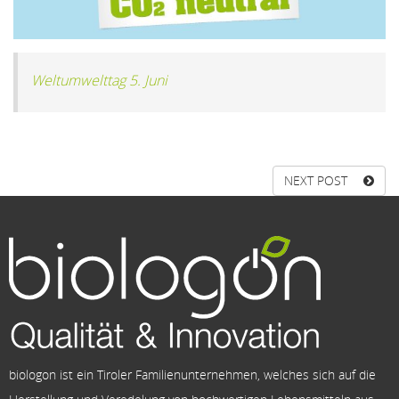
Weltumwelttag 5. Juni
NEXT POST
biologon ist ein Tiroler Familienunternehmen, welches sich auf die