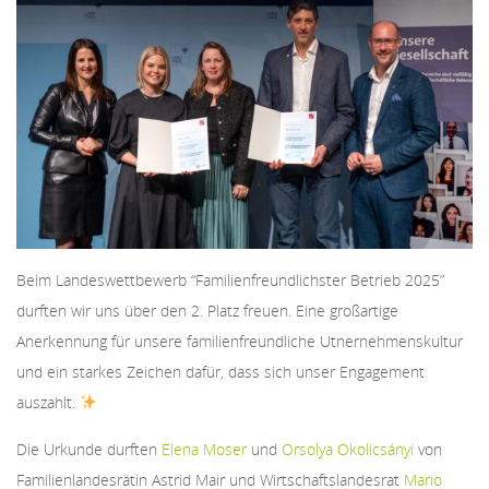
Beim Landeswettbewerb “Familienfreundlichster Betrieb 2025”
durften wir uns über den 2. Platz freuen. Eine großartige
Anerkennung für unsere familienfreundliche Utnernehmenskultur
und ein starkes Zeichen dafür, dass sich unser Engagement
auszahlt.
Die Urkunde durften
Elena Moser
und
Orsolya Okolicsányi
von
Familienlandesrätin Astrid Mair und Wirtschaftslandesrat
Mario