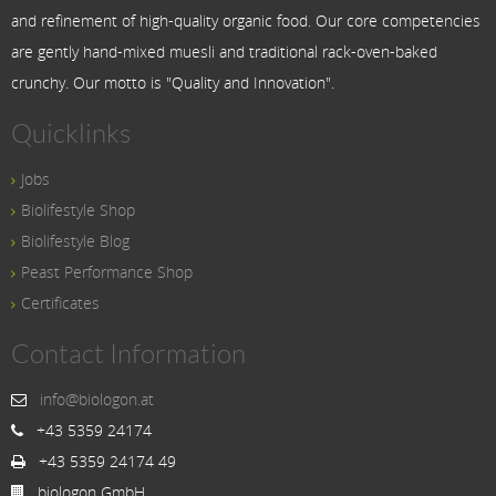
and refinement of high-quality organic food. Our core competencies
are gently hand-mixed muesli and traditional rack-oven-baked
crunchy. Our motto is "Quality and Innovation".
Quicklinks
Jobs
Biolifestyle Shop
Biolifestyle Blog
Peast Performance Shop
Certificates
Contact Information
info@biologon.at
+43 5359 24174
+43 5359 24174 49
biologon GmbH