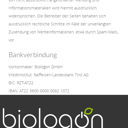
Informationsmaterialien wird hiermit ausdrücklich
widersprochen. Die Betreiber der Seiten behalten sich
ausdrücklich rechtliche Schritte im Falle der unverlangten
Zusendung von Werbeinformationen, etwa durch Spam-Mails,
vor.
Bankverbindung
Kontoinhaber: Biologon GmbH
Kreditinstitut: Raiffeisen-Landesbank Tirol AG
BIC: RZTIAT22
IBAN: AT22 3600 0000 0092 1072