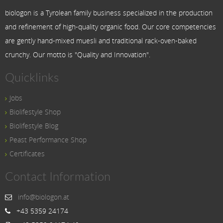
biologon is a Tyrolean family business specialized in the production
and refinement of high-quality organic food. Our core competencies
are gently hand-mixed muesli and traditional rack-oven-baked
crunchy. Our motto is "Quality and Innovation".
Quicklinks
Jobs
Biolifestyle Shop
Biolifestyle Blog
Peast Performance Shop
Certificates
Contact Information
info@biologon.at
+43 5359 24174