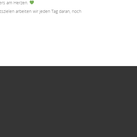
ders am Herzen.
szielen arbeiten wir jeden Tag daran, noch