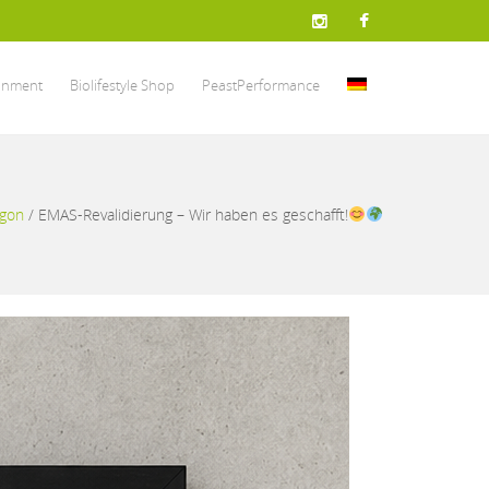
onment
Biolifestyle Shop
PeastPerformance
ogon
/
EMAS-Revalidierung – Wir haben es geschafft!