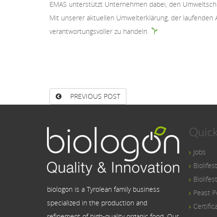
EMAS unterstützt Unternehmen dabei, den Umweltschut
Mit unserer aktuellen Umwelterklärung, der laufenden 
verantwortungsvoller zu handeln.
PREVIOUS POST
Quick
Jobs
Biolifes
Biolifes
biologon is a Tyrolean family business
Peast P
specialized in the production and
Certific
refinement of high-quality organic food. Our