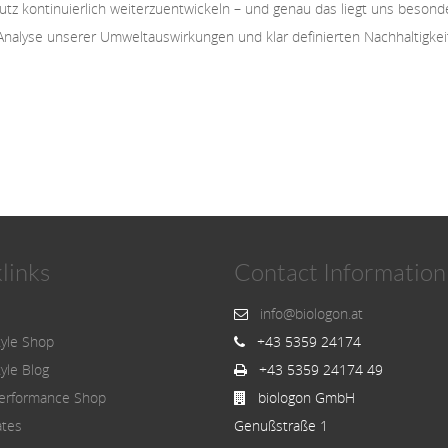
z kontinuierlich weiterzuentwickeln – und genau das liegt uns beson
Analyse unserer Umweltauswirkungen und klar definierten Nachhaltigkeit
links
Contact Information
info@biologon.at
tyle Shop
+43 5359 24174
tyle Blog
+43 5359 24174 49
erformance Shop
biologon GmbH
ates
Genußstraße 1