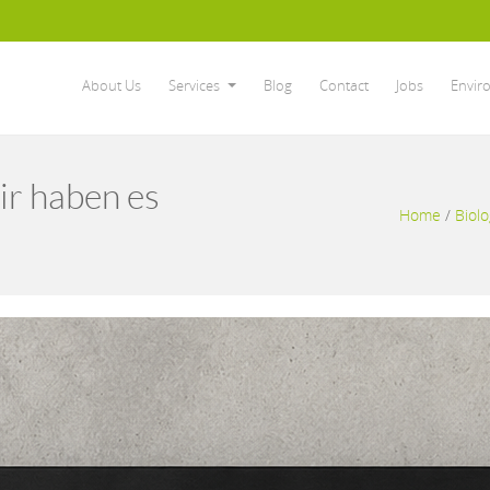
About Us
Services
Blog
Contact
Jobs
Envir
r haben es
Home
/
Biol