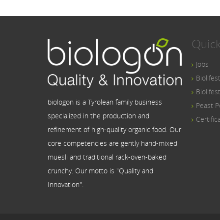
Quick
Jobs
Biolifes
Biolifes
biologon is a Tyrolean family business
Peast P
specialized in the production and
Certific
refinement of high-quality organic food. Our
core competencies are gently hand-mixed
muesli and traditional rack-oven-baked
crunchy. Our motto is "Quality and
Innovation".