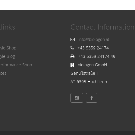
links
Contact Information
info@biologon.at
tyle Shop
+43 5359 24174
tyle Blog
+43 5359 24174 49
erformance Shop
biologon GmbH
ates
Genußstraße 1
AT-6395 Hochfilzen